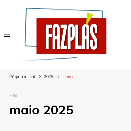
Blog Fazplás
Soluções em plásticos de alta qualidade
Página inicial
2025
maio
MÊS
maio 2025